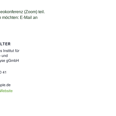
deokonferenz (Zoom) teil.
n möchten: E-Mail an
LTER
Institut für
e und
lyse gGmbH
0 41
pie.de
-Website