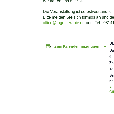
Wir freuen uns auf Sie!
Die Veranstaltung ist selbstverständlic
Bitte melden Sie sich formlos an und 
office@logotherapie.de
oder Tel.: 0814
D
Zum Kalender hinzufügen
Da
6.
Ze
18
Ve
n:
Au
Öf