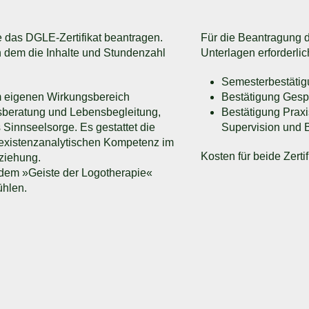
das DGLE-Zertifikat beantragen.
Für die Beantragung de
 in dem die Inhalte und Stundenzahl
Unterlagen erforderlic
Semesterbestätigu
im eigenen Wirkungsbereich
Bestätigung Gesp
sberatung und Lebensbegleitung,
Bestätigung Praxi
 Sinnseelsorge. Es gestattet die
Supervision und B
 existenzanalytischen Kompetenz im
Kosten für beide Zertif
ziehung.
, dem »Geiste der Logotherapie«
ühlen.