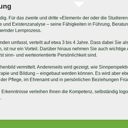
rung
ig. Für das zweite und dritte »Element« der oder die Studieren
ie und Existenzanalyse – seine Fähigkeiten in Führung, Berat
auernder Lernprozess.
nden umfasst, verteilt auf etwa 3 bis 4 Jahre. Dass dabei Sie a
, ist nur ein Vorteil. Darüber hinaus nehmen Sie auch wichtige 
fst sinn- und werteorientierte Persönlichkeit sind.
henbild vermittelt. Andererseits wird gezeigt, wie Sinnperspek
apie und Bildung – eingebaut werden können. Es wird aber ebe
n der Pflege, im Ehrenamt und in persönlichen Beziehungen Früc
rkenntnisse verleihen Ihnen die Kompetenz, selbständig logot
.