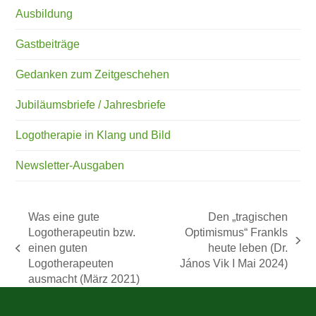
Ausbildung
Gastbeiträge
Gedanken zum Zeitgeschehen
Jubiläumsbriefe / Jahresbriefe
Logotherapie in Klang und Bild
Newsletter-Ausgaben
Was eine gute
Den „tragischen
Logotherapeutin bzw.
Optimismus“ Frankls
Nächster
einen guten
heute leben (Dr.
vorheriger
Beitrag:
Logotherapeuten
János Vik I Mai 2024)
Beitrag:
ausmacht (März 2021)