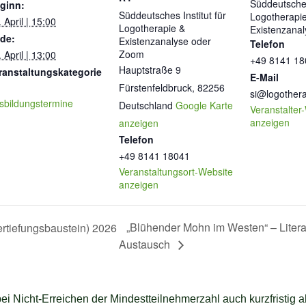
Süddeutsches 
ginn:
Süddeutsches Institut für
Logotherapi
 April | 15:00
Logotherapie &
Existenzana
de:
Existenzanalyse oder
Telefon
Zoom
 April | 13:00
+49 8141 18
Hauptstraße 9
ranstaltungskategorie
E-Mail
Fürstenfeldbruck
,
82256
si@logothera
sbildungstermine
Deutschland
Google Karte
Veranstalter
anzeigen
anzeigen
Telefon
+49 8141 18041
Veranstaltungsort-Website
anzeigen
„Blühender Mohn im Westen“ – Liter
rtiefungsbaustein) 2026
Austausch
bei Nicht-Erreichen der Mindestteilnehmerzahl auch kurzfristig 