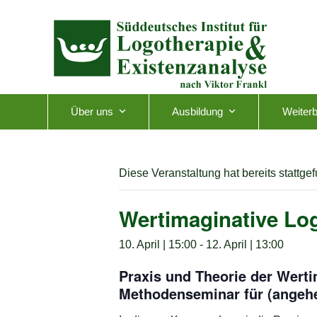
Skip
to
content
Über uns
Ausbildung
Weiterb
Diese Veranstaltung hat bereits stattge
Wertimaginative Lo
10. April | 15:00
-
12. April | 13:00
Praxis und Theorie der Wert
Methodenseminar für (angeh