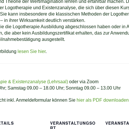
nd Theorie der Wertimagination lehren und erfahrbar machen. Di
er Logotherapie und Existenzanalyse, die sich über diesen Ku
. Sie kann insbesondere die klassischen Methoden der Logother
– in ihrer Wirksamkeit deutlich verstärken.
 die die Logotherapie Ausbildung abgeschlossen haben oder in 
 die aber kein Ausbildungszertifikat erhalten, das zur Anwend
eilnahmebestätigung ausgestellt.
erbildung
lesen Sie hier
.
apie & Existenzanalyse (Lehrsaal)
oder via Zoom
Uhr; Samstag 09.00 – 18.00 Uhr; Sonntag 09.00 – 13.00 Uhr
cht inkl. Anmeldeformular können Sie
hier als PDF downloaden
ETAILS
VERANSTALTUNGSO
VERANSTA
RT