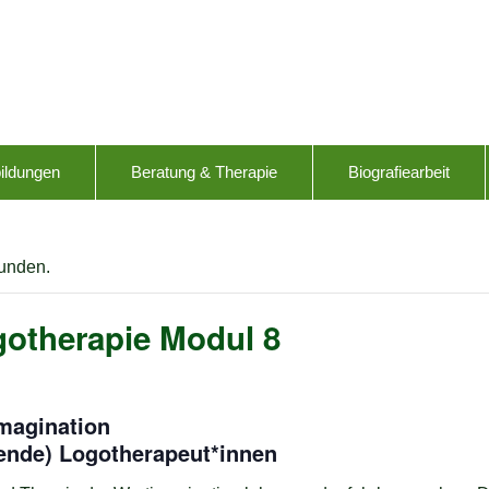
ildungen
Beratung & Therapie
Biografiearbeit
funden.
gotherapie Modul 8
imagination
ende) Logotherapeut*innen