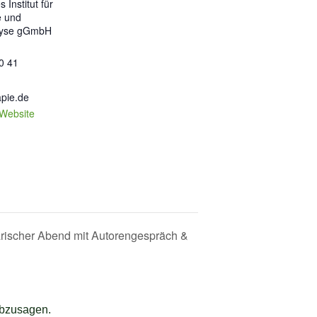
Institut für
e und
lyse gGmbH
0 41
pie.de
-Website
arischer Abend mit Autorengespräch &
abzusagen.