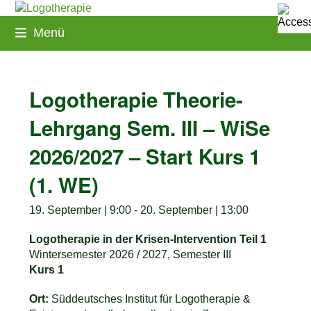
Skip
to
Menü
content
Logotherapie Theorie-
Lehrgang Sem. III – WiSe
2026/2027 – Start Kurs 1
(1. WE)
19. September | 9:00
-
20. September | 13:00
Logotherapie in der Krisen-Intervention Teil 1
Wintersemester 2026 / 2027, Semester III
Kurs 1
Ort:
Süddeutsches Institut für Logotherapie &