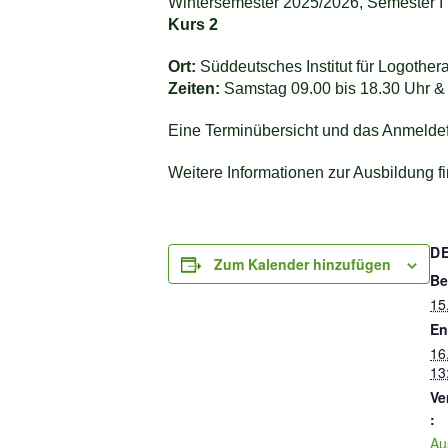
Wintersemester 2025/2026, Semester I
Kurs 2
Ort:
Süddeutsches Institut für Logother
Zeiten:
Samstag 09.00 bis 18.30 Uhr & 
Eine Terminübersicht und das Anmeldef
Weitere Informationen zur Ausbildung f
D
Zum Kalender hinzufügen
Be
15
En
16
13
Ve
:
Au