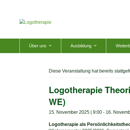
Skip
to
content
Über uns
Ausbildung
Weiterb
Diese Veranstaltung hat bereits stattge
Logotherapie Theori
WE)
15. November 2025 | 9:00
-
16. Novemb
Logotherapie als Persönlichkeitstheo