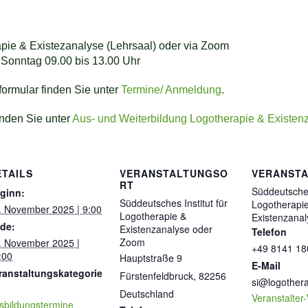
apie & Existezanalyse (Lehrsaal) oder via Zoom
Sonntag 09.00 bis 13.00 Uhr
ormular finden Sie unter
Termine/ Anmeldung
.
inden Sie unter
Aus- und Weiterbildung Logotherapie & Existen
ETAILS
VERANSTALTUNGSO
VERANSTA
RT
Süddeutsches 
ginn:
Süddeutsches Institut für
Logotherapi
. November 2025 | 9:00
Logotherapie &
Existenzana
de:
Existenzanalyse oder
Telefon
Zoom
. November 2025 |
+49 8141 18
:00
Hauptstraße 9
E-Mail
ranstaltungskategorie
Fürstenfeldbruck
,
82256
si@logothera
Deutschland
Veranstalter
sbildungstermine