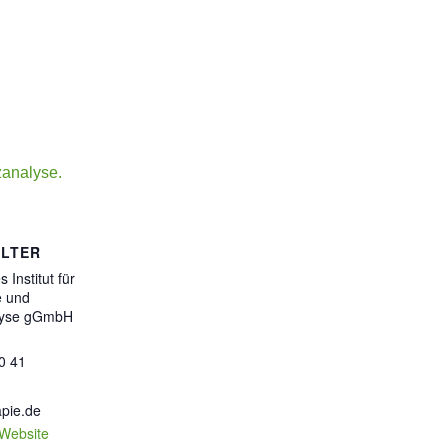
zanalyse.
LTER
Institut für
e und
lyse gGmbH
0 41
pie.de
-Website