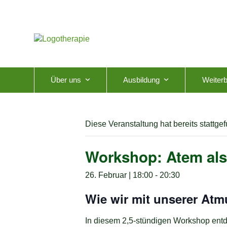
Skip
to
content
Über uns
Ausbildung
Weiterb
Diese Veranstaltung hat bereits stattge
Workshop: Atem als
26. Februar | 18:00
-
20:30
Wie wir mit unserer Atm
In diesem 2,5-stündigen Workshop entd