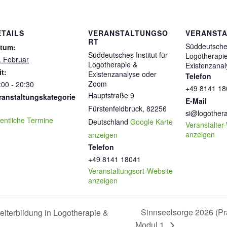
ETAILS
VERANSTALTUNGSO
VERANSTA
RT
Süddeutsches 
tum:
Süddeutsches Institut für
Logotherapi
. Februar
Logotherapie &
Existenzana
it:
Existenzanalyse oder
Telefon
Zoom
:00 - 20:30
+49 8141 18
Hauptstraße 9
ranstaltungskategorie
E-Mail
Fürstenfeldbruck
,
82256
si@logothera
fentliche Termine
Deutschland
Google Karte
Veranstalter
anzeigen
anzeigen
Telefon
+49 8141 18041
Veranstaltungsort-Website
anzeigen
Sinnseelsorge 2026 (Pr
eiterbildung in Logotherapie &
Modul 1