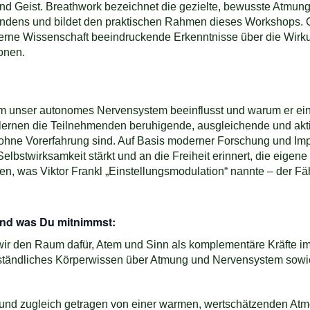
 Geist. Breathwork bezeichnet die gezielte, bewusste Atmung 
dens und bildet den praktischen Rahmen dieses Workshops. Glei
e Wissenschaft beeindruckende Erkenntnisse über die Wirkung
ionen.
em unser autonomes Nervensystem beeinflusst und warum er ei
tt erlernen die Teilnehmenden beruhigende, ausgleichende und akt
n ohne Vorerfahrung sind. Auf Basis moderner Forschung und Im
Selbstwirksamkeit stärkt und an die Freiheit erinnert, die eigen
n, was Viktor Frankl „Einstellungsmodulation“ nannte – der Fäh
und was Du mitnimmst:
wir den Raum dafür, Atem und Sinn als komplementäre Kräfte i
erständliches Körperwissen über Atmung und Nervensystem sow
 und zugleich getragen von einer warmen, wertschätzenden Atmo