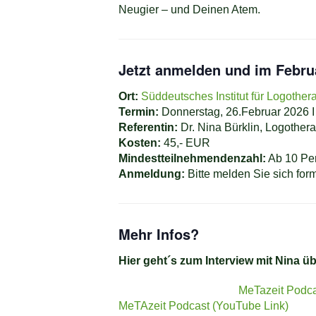
Neugier – und Deinen Atem.
Jetzt anmelden und im Febru
Ort:
Süddeutsches Institut für Logother
Termin:
Donnerstag, 26.Februar 2026 I
Referentin:
Dr. Nina Bürklin, Logother
Kosten:
45,- EUR
Mindestteilnehmendenzahl:
Ab 10 Pe
Anmeldung:
Bitte melden Sie sich for
Mehr Infos?
Hier geht´s zum I
nterview mit Nina ü
MeTazeit Podca
MeTAzeit Podcast (YouTube Link)