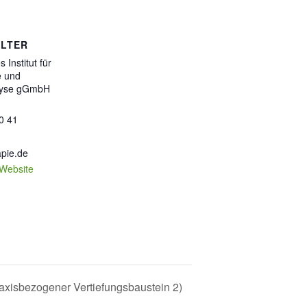
LTER
Institut für
e und
lyse gGmbH
0 41
pie.de
-Website
axisbezogener Vertiefungsbaustein 2)