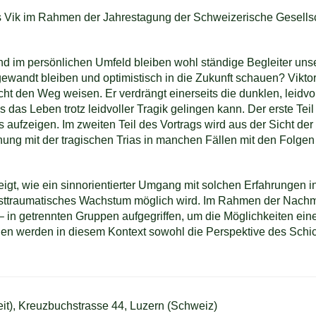
 Vik im Rahmen der Jahrestagung der Schweizerische Gesellsc
und im persönlichen Umfeld bleiben wohl ständige Begleiter un
ndt bleiben und optimistisch in die Zukunft schauen? Viktor E
ht den Weg weisen. Er verdrängt einerseits die dunklen, leidvoll
s das Leben trotz leidvoller Tragik gelingen kann. Der erste Teil
ufzeigen. Im zweiten Teil des Vortrags wird aus der Sicht der
gnung mit der tragischen Trias in manchen Fällen mit den Folge
igt, wie ein sinnorientierter Umgang mit solchen Erfahrungen 
osttraumatisches Wachstum möglich wird. Im Rahmen der Nachmit
 – in getrennten Gruppen aufgegriffen, um die Möglichkeiten ei
en werden in diesem Kontext sowohl die Perspektive des Schicks
t), Kreuzbuchstrasse 44, Luzern (Schweiz)