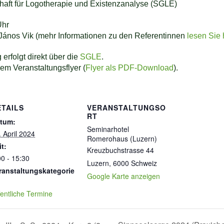
haft für Logotherapie und Existenzanalyse (SGLE)
Uhr
ános Vik (mehr Informationen zu den Referentinnen
lesen Sie 
erfolgt direkt über die
SGLE
.
em Veranstaltungsflyer (
Flyer als PDF-Download
).
ETAILS
VERANSTALTUNGSO
RT
tum:
Seminarhotel
. April 2024
Romerohaus (Luzern)
it:
Kreuzbuchstrasse 44
00 - 15:30
Luzern
,
6000
Schweiz
ranstaltungskategorie
Google Karte anzeigen
fentliche Termine