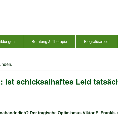
ildungen
Beratung & Therapie
Biografiearbeit
funden.
Ist schicksalhaftes Leid tatsäc
 unabänderlich? Der tragische Optimismus Viktor E. Frankls 