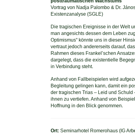
posttraumatischen Wachstums
Vortrag von Nadja Palombo & Dr. János
Existenzanalyse (SGLE)
Die tragischen Ereignisse in der Welt 
man angesichts dessen dem Leben zugewa
Optimismus“ könnte uns in dieser Hinsic
vertraut jedoch andererseits darauf, das
Rahmen dieses Frankel’schen Ansatzes a
dargelegt, dass die existentielle Bege
in Verbindung steht.
Anhand von Fallbeispielen wird aufgeze
Begleitung gelingen kann, damit ein p
der tragischen Trias – Leid und Schuld
ihnen zu vertiefen. Anhand von Beispiel
Hoffnung in den Blick genommen.
Ort:
Seminarhotel Romerohaus (IG Arbei