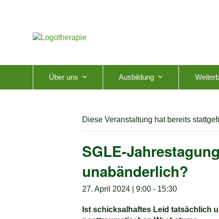
Skip
to
content
Über uns
Ausbildung
Weiterb
Diese Veranstaltung hat bereits stattge
SGLE-Jahrestagung: 
unabänderlich?
27. April 2024 | 9:00
-
15:30
Ist schicksalhaftes Leid tatsächlich